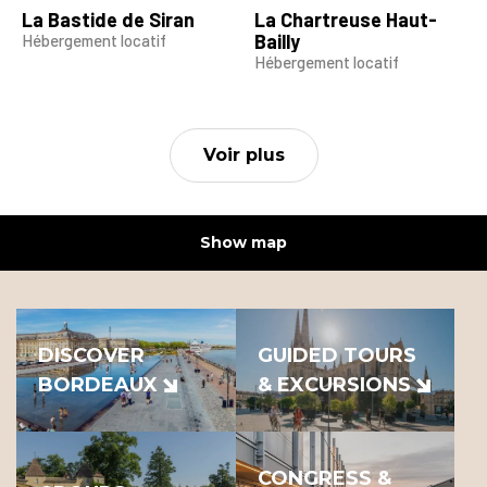
La Bastide de Siran
La Chartreuse Haut-
Bailly
Hébergement locatif
Hébergement locatif
Voir plus
Show map
DISCOVER
GUIDED TOURS
BORDEAUX
& EXCURSIONS
CONGRESS &