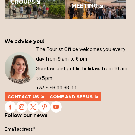
GROUPS
MEETING
We advise you!
The Tourist Office welcomes you every
day from 9 am to 6 pm
Sundays and public holidays from 10 am
to 5pm
+33 5 56 00 66 00
CONTACT US
COME AND SEE US
Follow our news