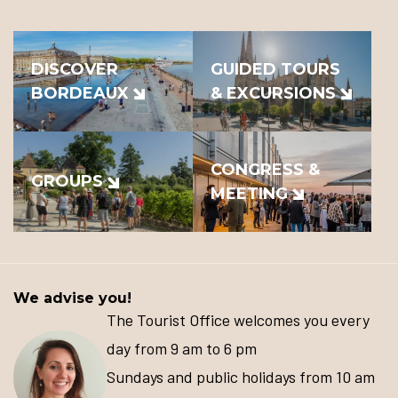
DISCOVER
GUIDED TOURS
BORDEAUX
& EXCURSIONS
CONGRESS &
GROUPS
MEETING
We advise you!
The Tourist Office welcomes you every
day from 9 am to 6 pm
Sundays and public holidays from 10 am